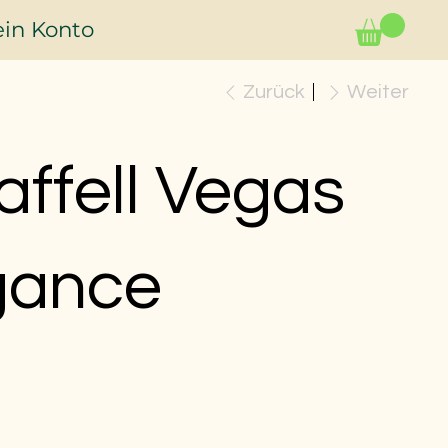
in Konto
Zurück
Weiter
affell Vegas
gance