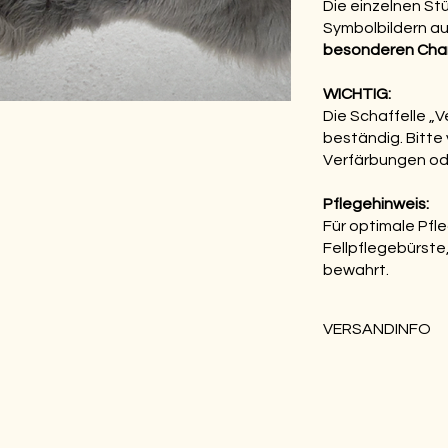
Die einzelnen S
Symbolbildern au
besonderen Char
WICHTIG:
Die Schaffelle „
beständig. Bitte
Verfärbungen oder
Pflegehinweis:
Für optimale Pfl
Fellpflegebürste,
bewahrt.
VERSANDINFO