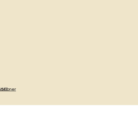
AGB
ia Ebner