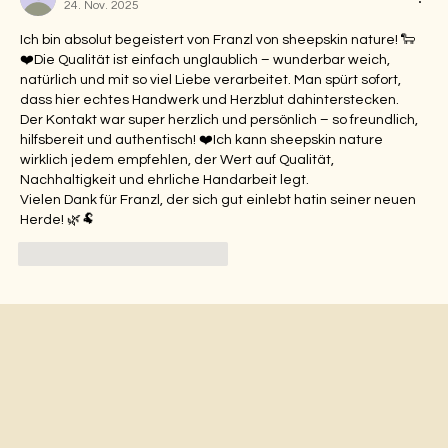
24. Nov. 2025
Ich bin absolut begeistert von Franzl von sheepskin nature! 🐑
❤️Die Qualität ist einfach unglaublich – wunderbar weich, 
natürlich und mit so viel Liebe verarbeitet. Man spürt sofort, 
dass hier echtes Handwerk und Herzblut dahinterstecken.
Der Kontakt war super herzlich und persönlich – so freundlich, 
hilfsbereit und authentisch! ❤️Ich kann sheepskin nature 
wirklich jedem empfehlen, der Wert auf Qualität, 
Nachhaltigkeit und ehrliche Handarbeit legt.
Vielen Dank für Franzl, der sich gut einlebt hatin seiner neuen 
Herde! 🌿🐏
Gefällt mir
Antworten