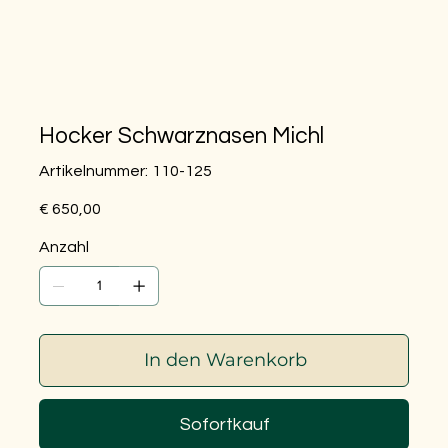
Hocker Schwarznasen Michl
Artikelnummer:
Artikelnummer:
110-125
110-
125
Preis
€ 650,00
Anzahl
In den Warenkorb
Sofortkauf